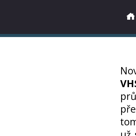
Nov
VH
prů
pře
tom
už 