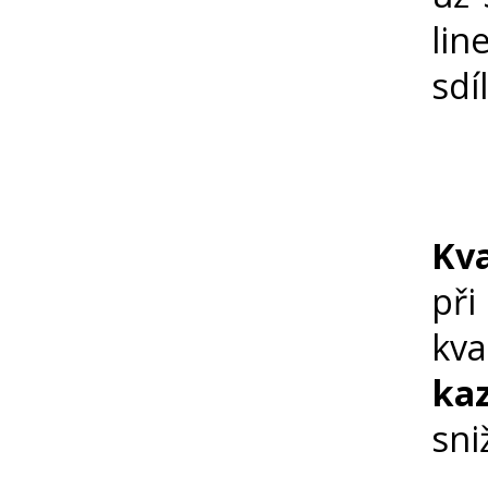
li
sdí
Kv
při
kva
ka
sni