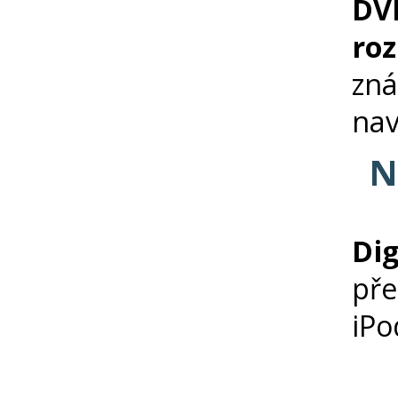
DV
ro
zn
nav
N
Di
pře
iPo