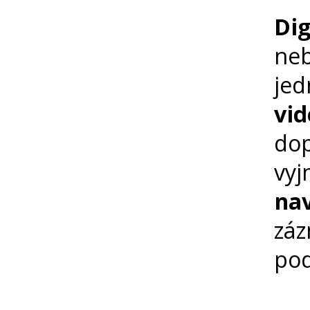
Dig
ne
jed
vid
dop
vyj
na
záz
pod