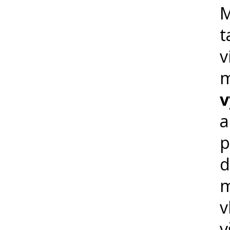
M
t
v
v
a
p
d
m
v