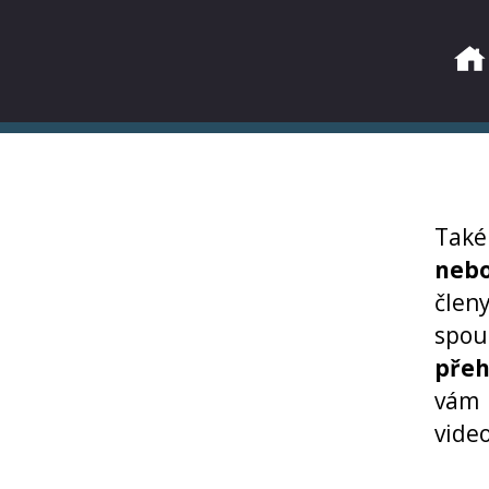
Také
nebo
člen
spou
přeh
vám 
video