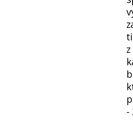
z
t
b
k
p
-