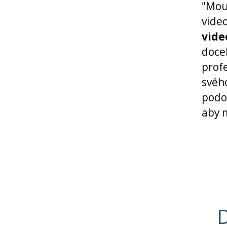
"Mo
vide
vide
doce
prof
svéh
podo
aby 