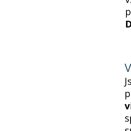
D
V
v
s
s