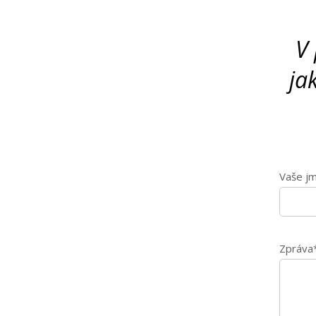
V
ja
Vaše j
Zpráva